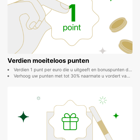
Verdien moeiteloos punten
Verdien 1 punt per euro die u uitgeeft en bonuspunten dankzij de extra's Verhoog uw punten met tot 30% naarmate u vordert in de niveaus
Verhoog uw punten met tot 30% naarmate u vordert van niveau!