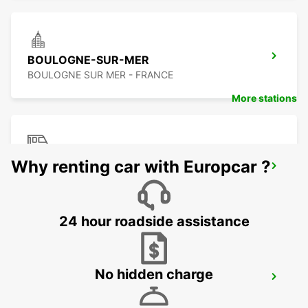
BOULOGNE-SUR-MER
BOULOGNE SUR MER - FRANCE
More stations
TREINSTATION CALAIS FRETHUN TGV -
Why renting car with Europcar ?
SERVICEPUNT
FRETHUN - FRANCE
24 hour roadside assistance
No hidden charge
ABBEVILLE
ABBEVILLE - FRANCE