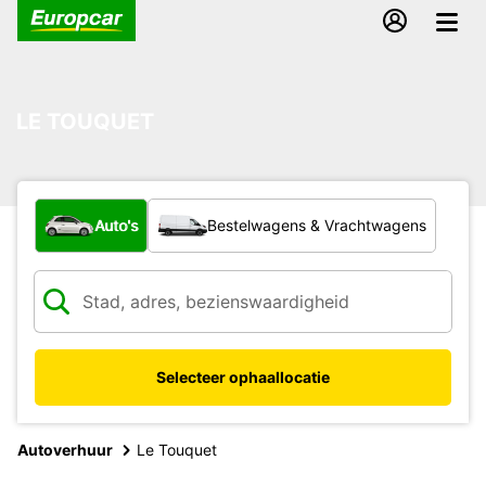
LE TOUQUET
Welk type voertuig?
Auto's
Bestelwagens & Vrachtwagens
Selecteer ophaallocatie
Autoverhuur
Le Touquet