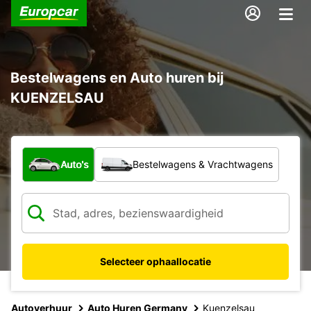
Bestelwagens en Auto huren bij
KUENZELSAU
Welk type voertuig?
Auto's
Bestelwagens & Vrachtwagens
Selecteer ophaallocatie
Autoverhuur
Auto Huren Germany
Kuenzelsau