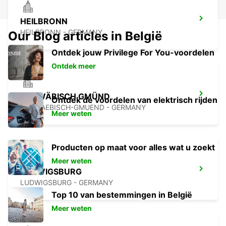
HEILBRONN
HEILBRONN - GERMANY
Our Blog articles in België
Ontdek jouw Privilege For You-voordelen
Ontdek meer
SCHWÄBISCH GMÜND
Ontdek de voordelen van elektrisch rijden
SCHWAEBISCH-GMUEND - GERMANY
Meer weten
Producten op maat voor alles wat u zoekt
Meer weten
LUDWIGSBURG
LUDWIGSBURG - GERMANY
Top 10 van bestemmingen in België
Meer weten