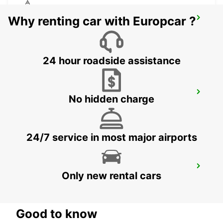
Why renting car with Europcar ?
WAIBLINGEN
WAIBLINGEN - GERMANY
24 hour roadside assistance
WÜRZBURG CENTRAAL STATION
No hidden charge
WUERZBURG - GERMANY
24/7 service in most major airports
WÜRZBURG
Only new rental cars
WUERZBURG - GERMANY
Good to know