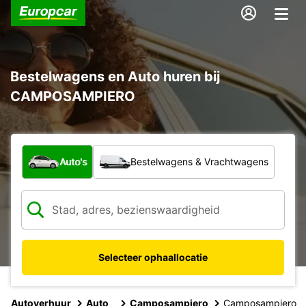
Bestelwagens en Auto huren bij
CAMPOSAMPIERO
Welk type voertuig?
Auto's
Bestelwagens & Vrachtwagens
Selecteer ophaallocatie
Autoverhuur
Auto
Camposampiero
Camposampiero