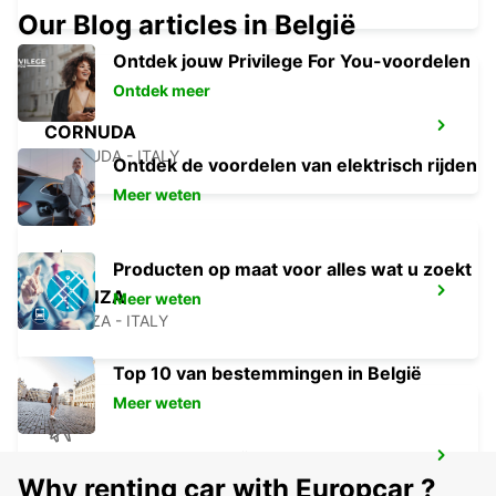
Our Blog articles in België
Ontdek jouw Privilege For You-voordelen
Ontdek meer
CORNUDA
CORNUDA - ITALY
Ontdek de voordelen van elektrisch rijden
Meer weten
Producten op maat voor alles wat u zoekt
VICENZA
Meer weten
VICENZA - ITALY
Top 10 van bestemmingen in België
Meer weten
LUCHTHAVEN VENETIË
Why renting car with Europcar ?
VENEZIA - ITALY