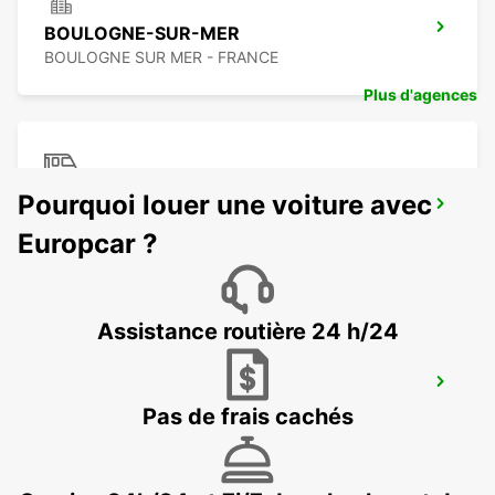
BOULOGNE-SUR-MER
BOULOGNE SUR MER - FRANCE
Plus d'agences
CALAIS FRÉTHUN GARE TGV - POINT DE
Pourquoi louer une voiture avec
SERVICE
Europcar ?
FRETHUN - FRANCE
Assistance routière 24 h/24
ABBEVILLE
ABBEVILLE - FRANCE
Pas de frais cachés