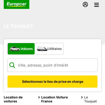
LE TOUQUET
Quel type de véhicule ?
Voitures
Utilitaires
Sélectionnez le lieu de prise en charge
Location de
Location Voiture
Le
voitures
France
Touquet