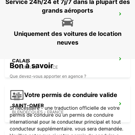
Service 24h/24 et 7j/7 dans la plupart des
grands aéroports
ABBEVILLE GARE - POINT DE SERVICE
ABBEVILLE - FRANCE
Uniquement des voitures de location
neuves
CALAIS
Bon à savoir
COQUELLES - FRANCE
Que devez-vous apporter en agence ?
Votre permis de conduire valide
SAINT-OMER
Si nécessaire - une traduction officielle de votre
BLENDECQUES - FRANCE
permis de conduire ou un permis de conduire
international pour le conducteur principal et tout
conducteur supplémentaire. vous sera demandée.