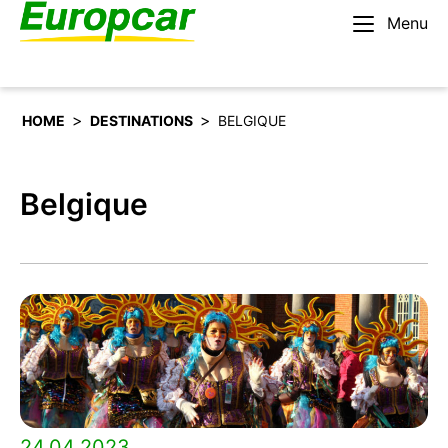
Menu
Français – BE
Louer une voiture
>
>
HOME
DESTINATIONS
BELGIQUE
Belgique
24.04.2023