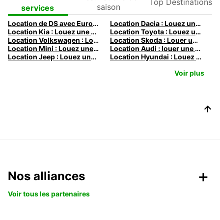
saison
Destinations
services
Location de DS avec Europcar
Location Dacia : Louez une Dacia avec Europcar
Location Kia : Louez une Kia avec Europcar
Location Toyota : Louez une Toyota avec Europcar
Location Volkswagen : Louez une Volkswagen avec Europcar
Location Skoda : Louer une Skoda avec Europcar
Location Mini : Louez une Mini avec Europcar
Location Audi : louer une Audi avec Europcar
Location Jeep : Louez une Jeep avec Europcar
Location Hyundai : Louez une Hyundai avec Europcar
Voir plus
Nos alliances
Voir tous les partenaires