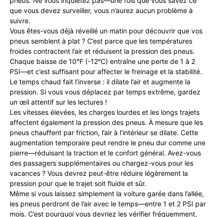
pneus. Ne vous inquiétez pas—une fois que vous savez ce
que vous devez surveiller, vous n’aurez aucun problème à
suivre.
Vous êtes-vous déjà réveillé un matin pour découvrir que vos
pneus semblent à plat ? C’est parce que les températures
froides contractent l’air et réduisent la pression des pneus.
Chaque baisse de 10°F (-12°C) entraîne une perte de 1 à 2
PSI—et c’est suffisant pour affecter le freinage et la stabilité.
Le temps chaud fait l’inverse : il dilate l’air et augmente la
pression. Si vous vous déplacez par temps extrême, gardez
un œil attentif sur les lectures !
Les vitesses élevées, les charges lourdes et les longs trajets
affectent également la pression des pneus. À mesure que les
pneus chauffent par friction, l’air à l’intérieur se dilate. Cette
augmentation temporaire peut rendre le pneu dur comme une
pierre—réduisant la traction et le confort général. Avez-vous
des passagers supplémentaires ou chargez-vous pour les
vacances ? Vous devrez peut-être réduire légèrement la
pression pour que le trajet soit fluide et sûr.
Même si vous laissez simplement la voiture garée dans l’allée,
les pneus perdront de l’air avec le temps—entre 1 et 2 PSI par
mois. C’est pourquoi vous devriez les vérifier fréquemment,