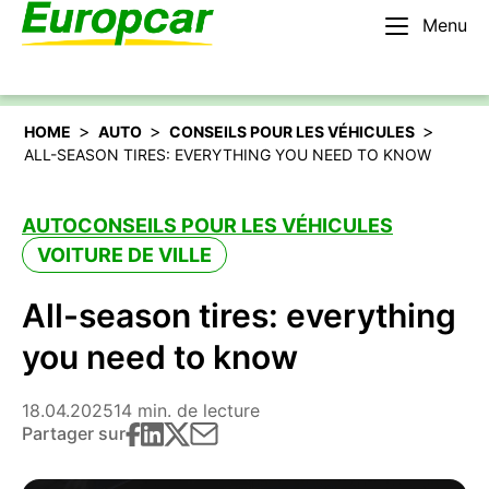
Menu
Français – BE
Louer une voiture
>
>
>
HOME
AUTO
CONSEILS POUR LES VÉHICULES
ALL-SEASON TIRES: EVERYTHING YOU NEED TO KNOW
AUTO
CONSEILS POUR LES VÉHICULES
VOITURE DE VILLE
All-season tires: everything
you need to know
18.04.2025
14 min. de lecture
Partager sur