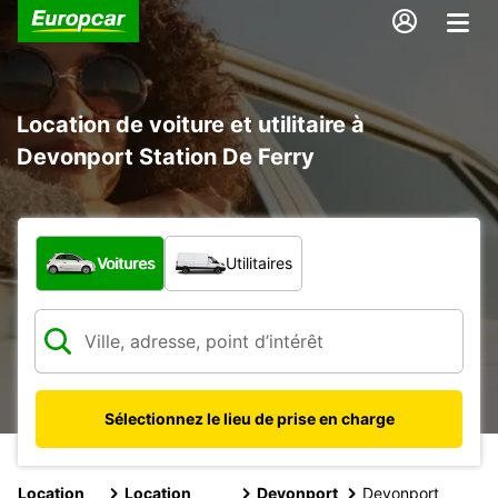
Location de voiture et utilitaire à
Devonport Station De Ferry
Quel type de véhicule ?
Voitures
Utilitaires
Sélectionnez le lieu de prise en charge
Location
Location
Devonport
Devonport