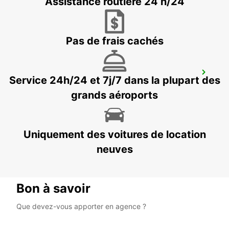
Assistance routière 24 h/24
BROOME - AUSTRALIA
Pas de frais cachés
EXMOUTH CENTRE-VILLE
Service 24h/24 et 7j/7 dans la plupart des
EXMOUTH - AUSTRALIA
grands aéroports
Uniquement des voitures de location
neuves
Bon à savoir
Que devez-vous apporter en agence ?