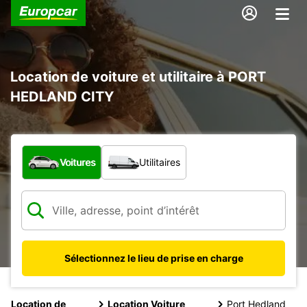
Location de voiture et utilitaire à PORT
HEDLAND CITY
Quel type de véhicule ?
Voitures
Utilitaires
Sélectionnez le lieu de prise en charge
Location de
Location Voiture
Port Hedland