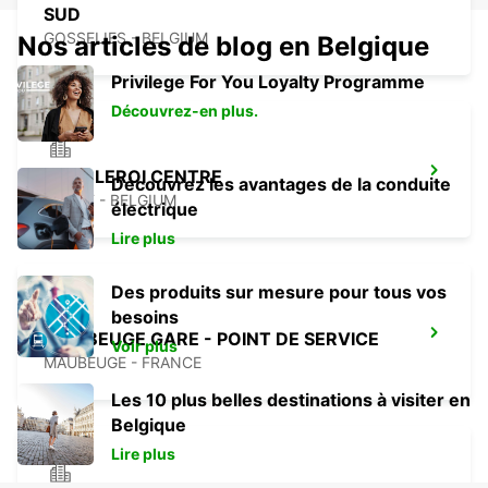
SUD
GOSSELIES - BELGIUM
Nos articles de blog en Belgique
Privilege For You Loyalty Programme
Découvrez-en plus.
CHARLEROI CENTRE
Découvrez les avantages de la conduite
JUMET - BELGIUM
électrique
Lire plus
Des produits sur mesure pour tous vos
besoins
MAUBEUGE GARE - POINT DE SERVICE
Voir plus
MAUBEUGE - FRANCE
Les 10 plus belles destinations à visiter en
Belgique
Lire plus