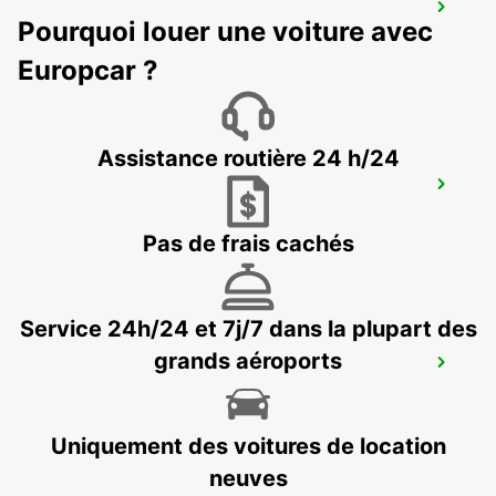
MAUBEUGE
Pourquoi louer une voiture avec
MAUBEUGE - FRANCE
Europcar ?
Assistance routière 24 h/24
VALENCIENNES GARE - POINT DE
SERVICE
VALENCIENNES - FRANCE
Pas de frais cachés
Service 24h/24 et 7j/7 dans la plupart des
grands aéroports
VALENCIENNES
VALENCIENNES - FRANCE
Uniquement des voitures de location
neuves