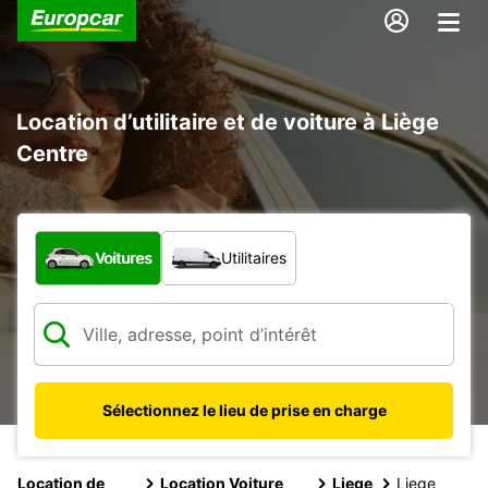
Location d’utilitaire et de voiture à Liège
Centre
Quel type de véhicule ?
Voitures
Utilitaires
Sélectionnez le lieu de prise en charge
Location de
Location Voiture
Liege
Liege