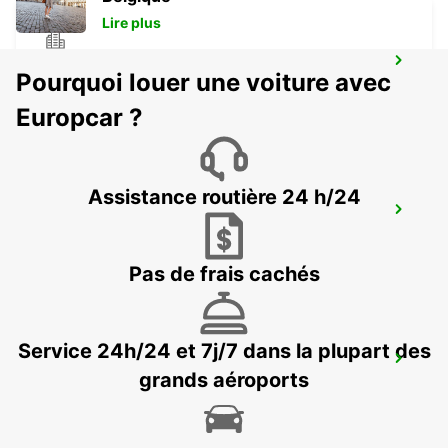
Lire plus
CHARLEROI CENTRE
Pourquoi louer une voiture avec
JUMET - BELGIUM
Europcar ?
Assistance routière 24 h/24
BRUXELLES AÉROPORT DE ZAVENTEM
ZAVENTEM - BELGIUM
Pas de frais cachés
Service 24h/24 et 7j/7 dans la plupart des
KERPEN SINDORF
grands aéroports
KERPEN SINDORF - GERMANY