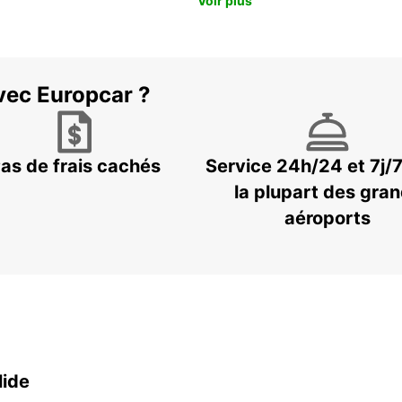
Voir plus
vec Europcar ?
as de frais cachés
Service 24h/24 et 7j/
la plupart des gra
aéroports
lide