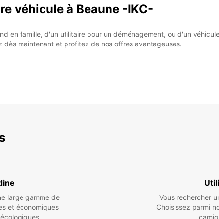
re véhicule à Beaune -IKC-
d en famille, d'un utilitaire pour un déménagement, ou d'un véhicul
ez dès maintenant et profitez de nos offres avantageuses.
es
dine
Util
une large gamme de
Vous rechercher un 
es et économiques
Choisissez parmi n
 écologiques
camio