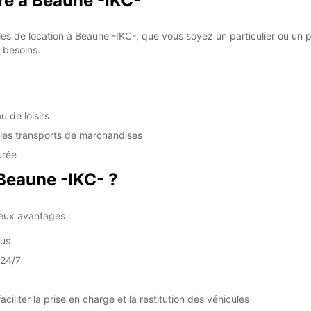
ire à Beaune -IKC-
 de location à Beaune -IKC-, que vous soyez un particulier ou un pr
 besoins.
u de loisirs
 les transports de marchandises
urée
Beaune -IKC- ?
eux avantages :
nus
 24/7
liter la prise en charge et la restitution des véhicules