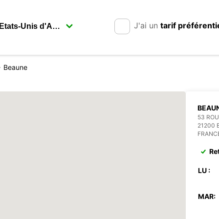
J'ai un
tarif préférenti
Beaune
BEAU
53 RO
21200 
FRANC
Re
LU :
MAR: