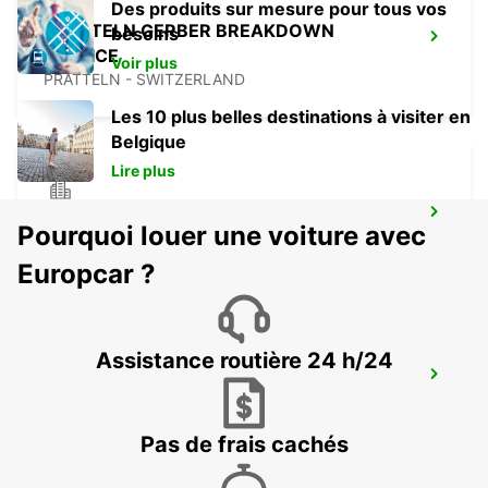
Des produits sur mesure pour tous vos
PRATTELN GERBER BREAKDOWN
besoins
SERVICE
Voir plus
PRATTELN - SWITZERLAND
Les 10 plus belles destinations à visiter en
Belgique
Lire plus
OLTEN PARKING NEUHARD - IKC *RY*
Pourquoi louer une voiture avec
OLTEN - SWITZERLAND
Europcar ?
Assistance routière 24 h/24
SOLOTHURN-ZUCHWIL
ZUCHWIL - SWITZERLAND
Pas de frais cachés