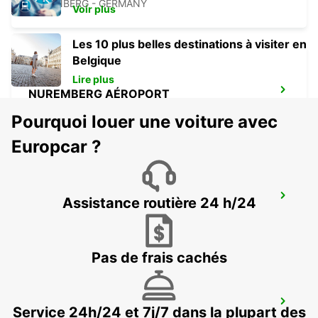
NUERNBERG - GERMANY
Voir plus
Les 10 plus belles destinations à visiter en
Belgique
Lire plus
NUREMBERG AÉROPORT
NUERNBERG - GERMANY
Pourquoi louer une voiture avec
Europcar ?
BAYREUTH
Assistance routière 24 h/24
BAYREUTH - GERMANY
Pas de frais cachés
NUREMBERG GROSSREUTH
Service 24h/24 et 7j/7 dans la plupart des