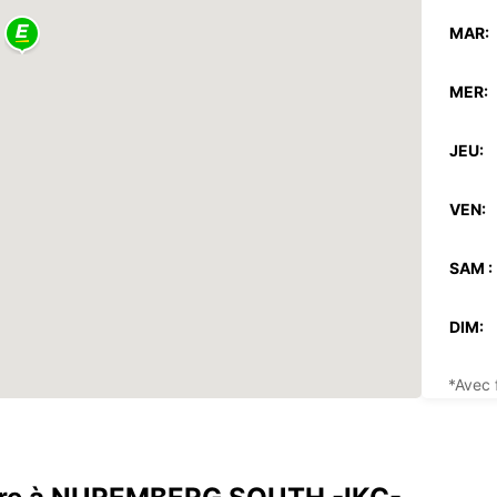
MAR:
MER:
JEU:
VEN:
SAM :
DIM:
*Avec 
Ces ho
fériés.