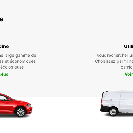
es
dine
Util
une large gamme de
Vous rechercher un 
es et économiques
Choisissez parmi n
 écologiques
camio
 plus
Voir