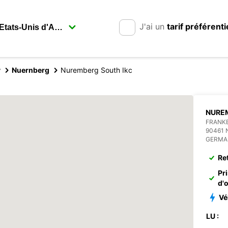
J'ai un
tarif préférenti
y
Nuernberg
Nuremberg South Ikc
NURE
FRANKE
90461
GERMA
Re
Pr
d'
Vé
LU :