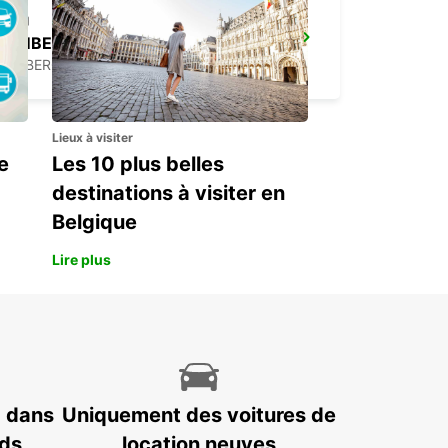
AMBERG
AMBERG - GERMANY
Lieux à visiter
e
Les 10 plus belles
destinations à visiter en
Belgique
Lire plus
7 dans
Uniquement des voitures de
nds
location neuves