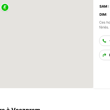
SAM :
DIM:
Ces ho
fériés.