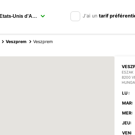
J'ai un
tarif préférenti
Veszprem
Veszprem
VESZ
ESZAK
8200 
HUNGA
LU :
MAR:
MER:
JEU:
VEN: