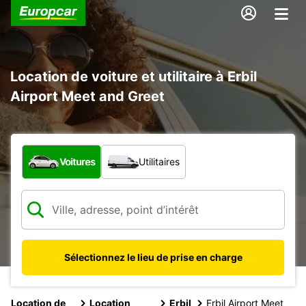
Location de voiture et utilitaire à Erbil
Airport Meet and Greet
Quel type de véhicule ?
Voitures
Utilitaires
Sélectionnez le lieu de prise en charge
Location de
Location
Erbil
Erbil Airport Meet