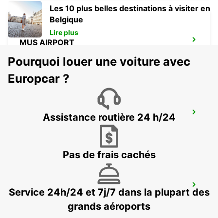
Les 10 plus belles destinations à visiter en
Belgique
Lire plus
MUS AIRPORT
MUS - TURKEY
Pourquoi louer une voiture avec
Europcar ?
DIYARBAKIR AIRPORT
Assistance routière 24 h/24
DIYARBAKIR - TURKEY
Pas de frais cachés
YEREVAN INTERNATIONAL AIRPORT
Service 24h/24 et 7j/7 dans la plupart des
YEREVAN - ARMENIA
grands aéroports