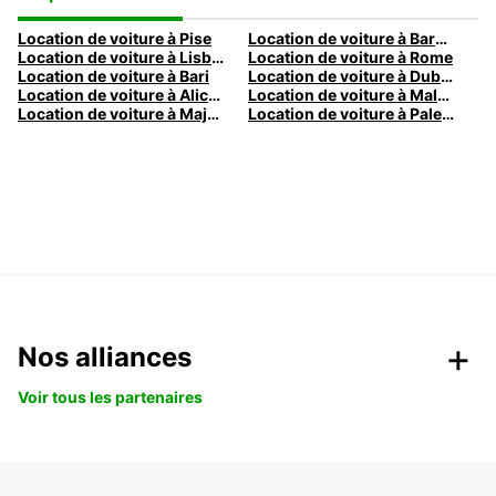
Location de voiture à Pise
Location de voiture à Barcelone
Location de voiture à Lisbonne
Location de voiture à Rome
Location de voiture à Bari
Location de voiture à Dublin
Location de voiture à Alicante
Location de voiture à Malaga
Location de voiture à Majorque
Location de voiture à Palermo
Nos alliances
Voir tous les partenaires