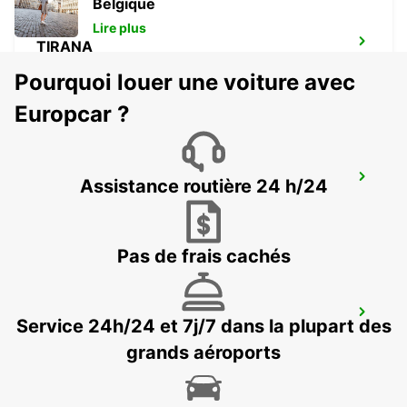
Belgique
Lire plus
TIRANA
TIRANA - ALBANIA
Pourquoi louer une voiture avec
Europcar ?
CORFU CITY
Assistance routière 24 h/24
CORFU - GREECE
Pas de frais cachés
CORFU AIRPORT
Service 24h/24 et 7j/7 dans la plupart des
CORFU - GREECE
grands aéroports