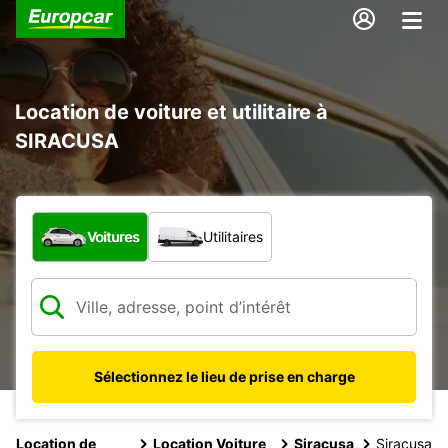
Location de voiture et utilitaire à
SIRACUSA
Quel type de véhicule ?
Voitures
Utilitaires
Sélectionnez le lieu de prise en charge
Location de
Location Voiture
Siracusa
Siracusa