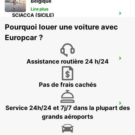
Belgique
Lire plus
SCIACCA (SICILE)
SCIACCA - ITALY
Pourquoi louer une voiture avec
Europcar ?
PALERME GARE (SICILE)
Assistance routière 24 h/24
PALERMO - ITALY
Pas de frais cachés
LAMEZIA AÉROPORT
Service 24h/24 et 7j/7 dans la plupart des
LAMEZIA TERME - ITALY
grands aéroports