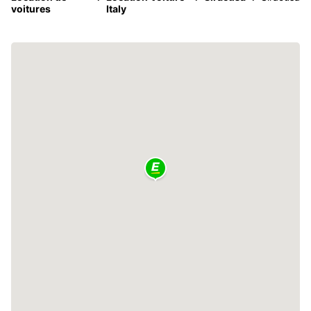
voitures
Italy