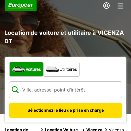
Location de voiture et utilitaire à VICENZA
DT
Quel type de véhicule ?
Voitures
Utilitaires
Sélectionnez le lieu de prise en charge
Location de
Location Voiture
Vicenza
Vicenza