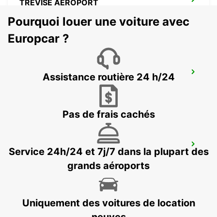
TRÉVISE AÉROPORT
TREVISO - ITALY
Pourquoi louer une voiture avec
Europcar ?
MESTRE
Assistance routière 24 h/24
VENEZIA - ITALY
Pas de frais cachés
ROVIGO
Service 24h/24 et 7j/7 dans la plupart des
ROVIGO - ITALY
grands aéroports
Uniquement des voitures de location