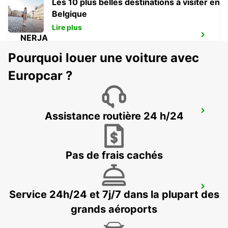
Les 10 plus belles destinations à visiter en
Belgique
Lire plus
NERJA
NERJA - SPAIN
Pourquoi louer une voiture avec
Europcar ?
TORREMOLINOS
Assistance routière 24 h/24
TORREMOLINOS - SPAIN
Pas de frais cachés
MALAGA GARE CENTRALE
Service 24h/24 et 7j/7 dans la plupart des
MALAGA - SPAIN
grands aéroports