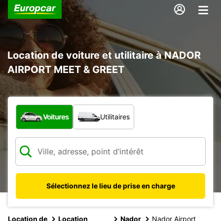
Location de voiture et utilitaire à NADOR
AIRPORT MEET & GREET
Quel type de véhicule ?
Voitures
Utilitaires
Sélectionnez le lieu de prise en charge
Location de
Location
Nador
Nador Airport