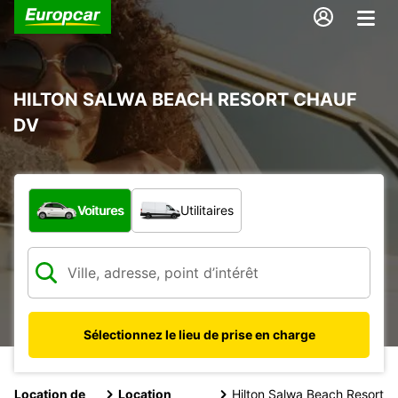
HILTON SALWA BEACH RESORT CHAUF
DV
Quel type de véhicule ?
Voitures
Utilitaires
Sélectionnez le lieu de prise en charge
Location de
Location
Hilton Salwa Beach Resort