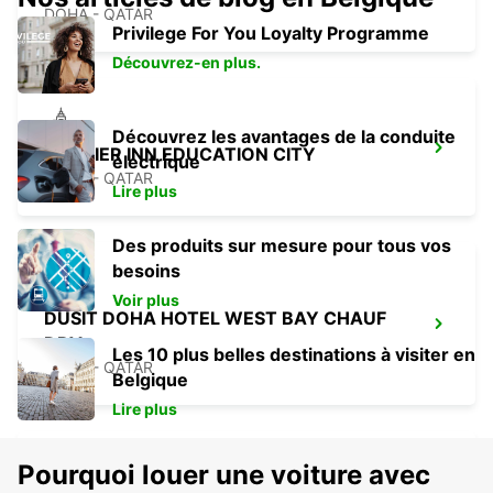
DOHA - QATAR
Privilege For You Loyalty Programme
Découvrez-en plus.
Découvrez les avantages de la conduite
PREMIER INN EDUCATION CITY
électrique
DOHA - QATAR
Lire plus
Des produits sur mesure pour tous vos
besoins
Voir plus
DUSIT DOHA HOTEL WEST BAY CHAUF
DRV
Les 10 plus belles destinations à visiter en
DOHA - QATAR
Belgique
Lire plus
Pourquoi louer une voiture avec