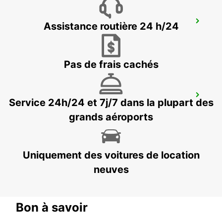
SCANIA SODERTALJE CK 3
Assistance routière 24 h/24
SODERTALJE - SWEDEN
Pas de frais cachés
SCANIA SODERTALJE BYGGNAD 210
Service 24h/24 et 7j/7 dans la plupart des
SODERTALJE - SWEDEN
grands aéroports
Uniquement des voitures de location
neuves
Bon à savoir