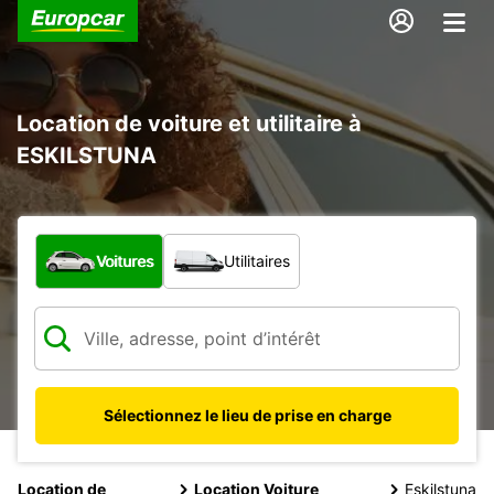
Location de voiture et utilitaire à
ESKILSTUNA
Quel type de véhicule ?
Voitures
Utilitaires
Sélectionnez le lieu de prise en charge
Location de
Location Voiture
Eskilstuna