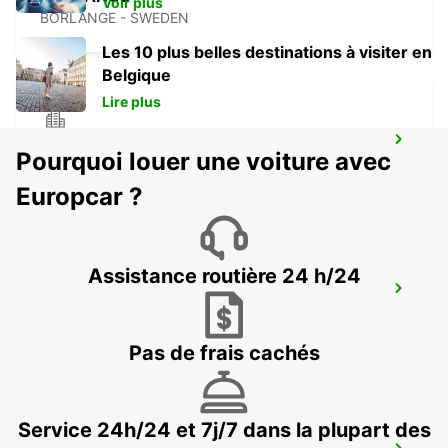
Voir plus
BORLANGE - SWEDEN
Les 10 plus belles destinations à visiter en
Belgique
Lire plus
FALUN DELIVERY AND COLLECTION
Pourquoi louer une voiture avec
FALUN - SWEDEN
Europcar ?
Assistance routière 24 h/24
FALUN TRAIN STATION
FALUN - SWEDEN
Pas de frais cachés
Service 24h/24 et 7j/7 dans la plupart des
OSLO GARDERMOEN AIRPORT MEET