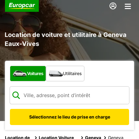
Location de voiture et utilitaire à Geneva
Eaux-Vives
Quel type de véhicule ?
Voitures
Utilitaires
Sélectionnez le lieu de prise en charge
Location de
Location Voiture
Geneva
Geneva