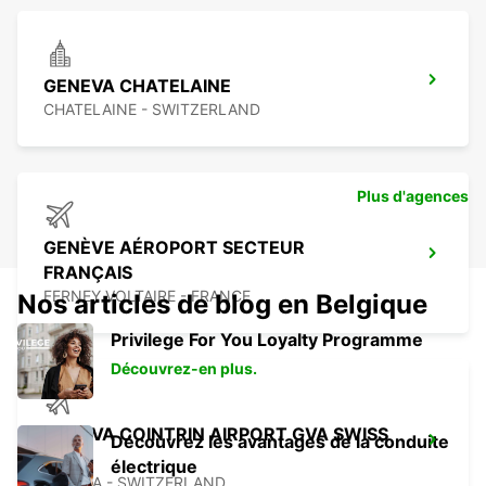
GENEVA CHATELAINE
CHATELAINE - SWITZERLAND
Plus d'agences
GENÈVE AÉROPORT SECTEUR
FRANÇAIS
FERNEY VOLTAIRE - FRANCE
Nos articles de blog en Belgique
Privilege For You Loyalty Programme
Découvrez-en plus.
GENEVA COINTRIN AIRPORT GVA SWISS
Découvrez les avantages de la conduite
SIDE
électrique
GENEVA - SWITZERLAND