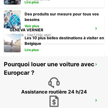
Lire plus
Des produits sur mesure pour tous vos
besoins
Voir plus
GENEVA VERNIER
VERNIER - SWITZERLAND
Les 10 plus belles destinations à visiter en
Belgique
Lire plus
Pourquoi louer une voiture avec
ANNEMASSE
ANNEMASSE - FRANCE
Europcar ?
Assistance routière 24 h/24
NYON
NYON - SWITZERLAND