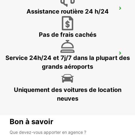
KILIMANJARO AIRPORT
Assistance routière 24 h/24
MOSHI - TANZANIA
Pas de frais cachés
ARUSHA AIRPORT
Service 24h/24 et 7j/7 dans la plupart des
ARUSHA - TANZANIA
grands aéroports
Uniquement des voitures de location
neuves
Bon à savoir
Que devez-vous apporter en agence ?