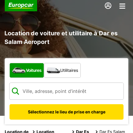
Location de voiture et utilitaire à Dar es
Salam Aeroport
Quel type de véhicule ?
Voitures
Utilitaires
Sélectionnez le lieu de prise en charge
Location de
Location
Dar Es
Dar Es Salam