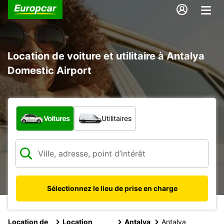
Location de voiture et utilitaire à Antalya
Domestic Airport
Quel type de véhicule ?
Voitures
Utilitaires
Sélectionnez le lieu de prise en charge
Location de
Location
Antalya
Antalya