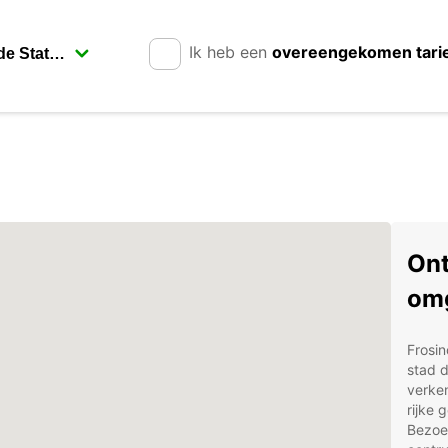
Ik heb een
overeengekomen tari
Ont
om
Frosin
stad d
verke
rijke 
Bezoek