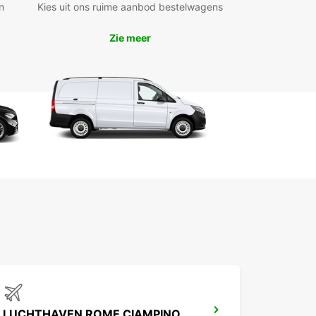
n
Kies uit ons ruime aanbod bestelwagens
loot bestaat uit verschillende types voertuigen,
Zie meer
der elektrische en hybride modellen, evenals
s met handgeschakelde en automatische
issie. Dit geeft u de vrijheid om te kiezen wat het
bij uw rijstijl en behoeften past.
 uw huurauto eenvoudig online reserveren en
 uit handige afhaalpunten in het stadscentrum,
luchthaven of bij het treinstation. Europcar biedt
ele huurperiodes aan, van kort tot lang, en
ien zijn éénrichtingsverhuur mogelijk voor extra
.
me keuze aan merken en modellen
ktrische, hybride, handgeschakeld en automaat
aalpunten in centrum, luchthaven en station
l en eenvoudig online boeken
te, middellange en lange termijn verhuur
richtingsverhuur mogelijk
LUCHTHAVEN ROME CIAMPINO