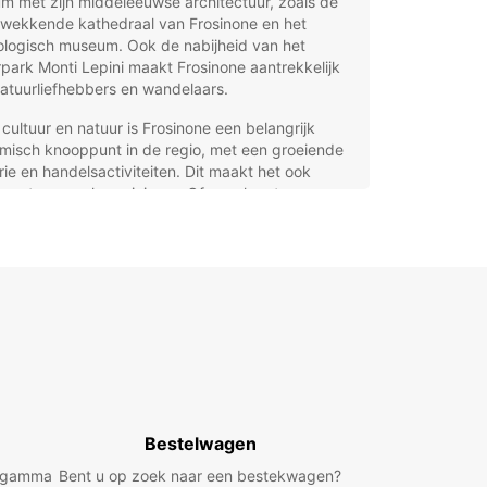
m met zijn middeleeuwse architectuur, zoals de
kwekkende kathedraal van Frosinone en het
ologisch museum. Ook de nabijheid van het
park Monti Lepini maakt Frosinone aantrekkelijk
atuurliefhebbers en wandelaars.
cultuur en natuur is Frosinone een belangrijk
misch knooppunt in de regio, met een groeiende
rie en handelsactiviteiten. Dit maakt het ook
ssant voor zakenreizigers. Of u nu komt voor
me of werk, Frosinone biedt een veelzijdige
ng in een authentieke Italiaanse omgeving.
o huren in Frosinone met
opcar
ar biedt u een uitgebreid assortiment aan
to’s in Frosinone, zodat u altijd een voertuig vindt
j uw wensen past. Of u nu op zoek bent naar een
Bestelwagen
cte stadsauto, een ruime gezinswagen, een
 SUV, een luxe auto, een sportwagen of een
d gamma
Bent u op zoek naar een bestekwagen?
n, wij hebben het allemaal.