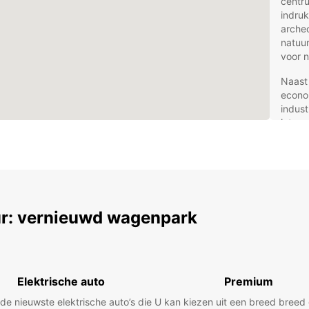
centru
indru
arche
natuur
voor n
Naast 
econo
indust
intere
toeris
ervari
Aut
Eur
r: vernieuwd wagenpark
Europc
huurau
dat bi
Elektrische auto
Premium
compa
stoere
 de nieuwste elektrische auto’s die
U kan kiezen uit een breed bree
miniva