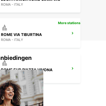
oor Europcar in Frosinone en ervaar de vrijheid en
ROMA - ITALY
iliteit die onze autoverhuur u biedt. Zo haalt u het
le uit uw verblijf in deze prachtige Italiaanse
More stations
ROME VIA TIBURTINA
ROMA - ITALY
anbiedingen
ROME EUR PIAZZA VIVONA
ROMA - ITALY