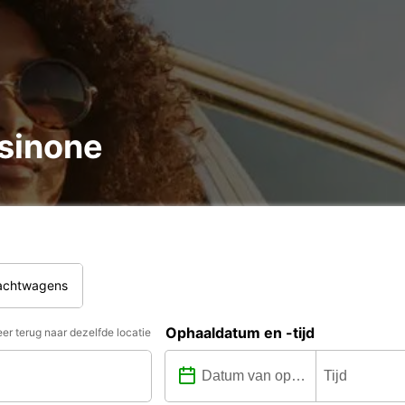
osinone
rachtwagens
Ophaaldatum en -tijd
er terug naar dezelfde locatie