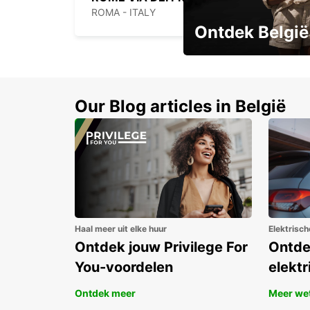
ROMA - ITALY
Ontdek België
Boek vroeg en bespaar t
Our Blog articles in België
Haal meer uit elke huur
Elektrisch
Ontdek jouw Privilege For
Ontde
You-voordelen
elektr
Ontdek meer
Meer we