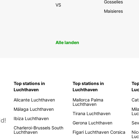
Gosselies
VS
Maisieres
Alle landen
Top stations in
Top stations in
Top
Luchthaven
Luchthaven
Lu
Alicante Luchthaven
Mallorca Palma
Cat
Luchthaven
Málaga Luchthaven
Mil
Tirana Luchthaven
Luc
Ibiza Luchthaven
d!
Gerona Luchthaven
Sev
Charleroi-Brussels South
Luchthaven
Figari Luchthaven Corsica
Nic
Luc