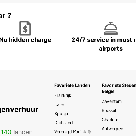
ar ?
No hidden charge
24/7 service in most 
airports
Favoriete Landen
Favoriete Steden
België
Frankrijk
Zaventem
Italië
genverhuur
Brussel
Spanje
Charleroi
Duitsland
Antwerpen
n
140
landen
Verenigd Koninkrijk