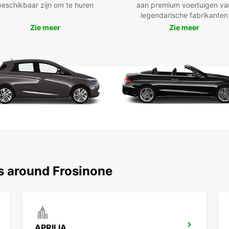
beschikbaar zijn om te huren
aan premium voertuigen va
legendarische fabrikanten
Onze v
Zie meer
Zie meer
waaron
auto'
transm
beste 
U kunt
kiezen
op de 
flexib
bovend
gemak
Rui
Ele
ns around Frosinone
Afh
Sne
Kor
Eén
APRILIA