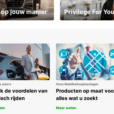
 op jouw manier
Privilege For Yo
Geniet vanaf dag één van exc
ot 15%
voordelen
e auto's
Onze Mobiliteitsoplossingen
k de voordelen van
Producten op maat voo
isch rijden
alles wat u zoekt
ten
Meer weten