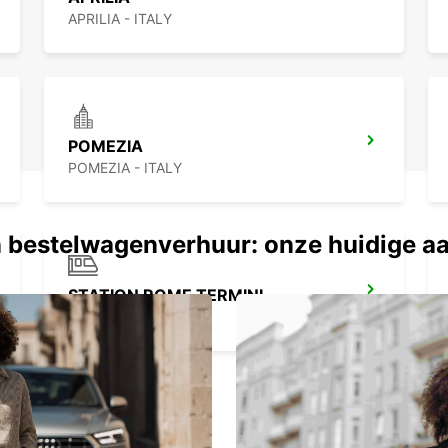
Kies v
APRILIA - ITALY
flexib
maxima
regio.
POMEZIA
POMEZIA - ITALY
 bestelwagenverhuur: onze huidige a
STATION ROME TERMINI
ROMA - ITALY