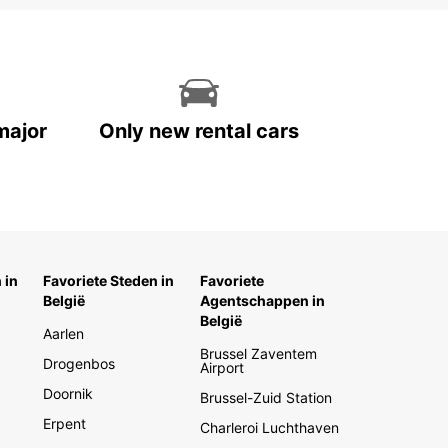
major
Only new rental cars
 in
Favoriete Steden in
Favoriete
België
Agentschappen in
België
Aarlen
Brussel Zaventem
Drogenbos
Airport
Doornik
Brussel-Zuid Station
Erpent
Charleroi Luchthaven