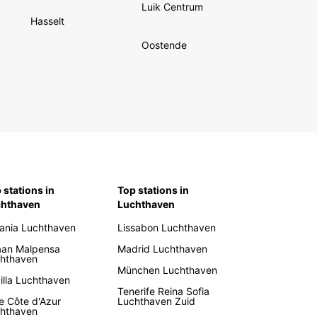
Luik Centrum
Hasselt
Oostende
 stations in
Top stations in
chthaven
Luchthaven
ania Luchthaven
Lissabon Luchthaven
aan Malpensa
Madrid Luchthaven
hthaven
München Luchthaven
illa Luchthaven
Tenerife Reina Sofia
e Côte d'Azur
Luchthaven Zuid
hthaven