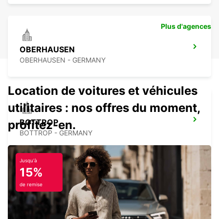
Plus d'agences
OBERHAUSEN
OBERHAUSEN - GERMANY
Location de voitures et véhicules
utilitaires : nos offres du moment,
BOTTROP
profitez-en.
BOTTROP - GERMANY
Jusqu'à
15%
de remise
ESSEN FRILLENDORF
ESSEN - GERMANY