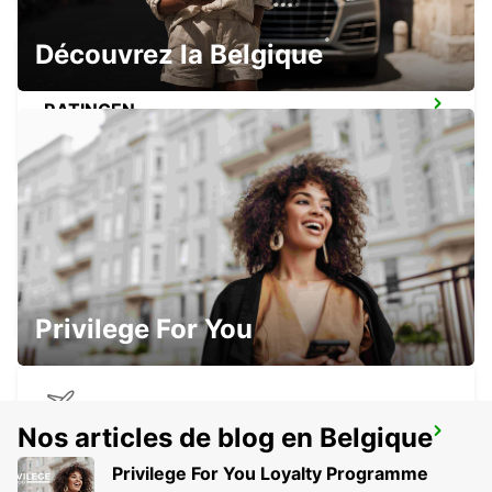
Découvrez la Belgique
RATINGEN
RATINGEN - GERMANY
DUSSELDORF DERENDORF
DUESSELDORF - GERMANY
Privilege For You
Nos articles de blog en Belgique
DUSSELDORF AÉROPORT
DUESSELDORF - GERMANY
Privilege For You Loyalty Programme