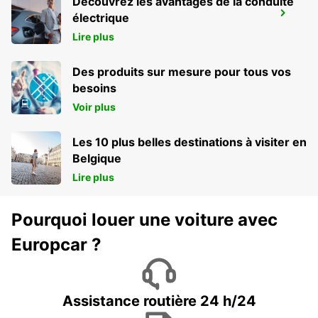
Découvrez les avantages de la conduite
FRANCFORT HAHN AÉROPORT
électrique
HAHN-FLUGHAFEN - GERMANY
Lire plus
Des produits sur mesure pour tous vos
besoins
Voir plus
Les 10 plus belles destinations à visiter en
Belgique
Lire plus
Pourquoi louer une voiture avec
Europcar ?
Assistance routière 24 h/24