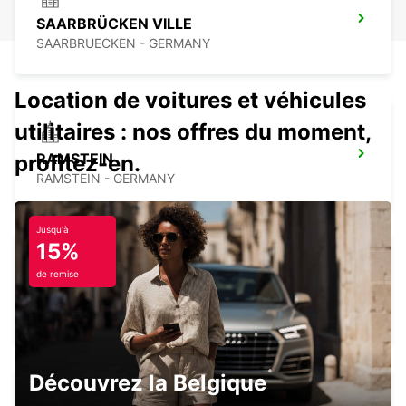
SAARBRÜCKEN VILLE
SAARBRUECKEN - GERMANY
Location de voitures et véhicules
utilitaires : nos offres du moment,
RAMSTEIN
profitez-en.
RAMSTEIN - GERMANY
Jusqu'à
15%
de remise
IDAR OBERSTEIN
IDAR OBERSTEIN - GERMANY
Découvrez la Belgique