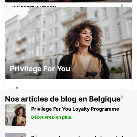
KAISERSLAUTERN
KAISERSLAUTERN - GERMANY
PIRMASENS
PIRMASENS - GERMANY
Privilege For You
Nos articles de blog en Belgique
TRIER
TRIER - GERMANY
Privilege For You Loyalty Programme
Découvrez-en plus.