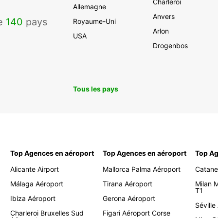
Charleroi
Allemagne
Anvers
de
140
pays
Royaume-Uni
Arlon
USA
Drogenbos
Tous les pays
Top Agences en aéroport
Top Agences en aéroport
Top Ag
Alicante Airport
Mallorca Palma Aéroport
Catane
Málaga Aéroport
Tirana Aéroport
Milan 
T1
Ibiza Aéroport
Gerona Aéroport
Séville
Charleroi Bruxelles Sud
Figari Aéroport Corse