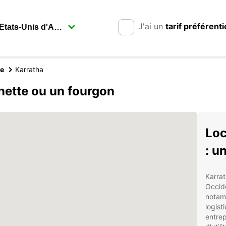
J'ai un
tarif préférenti
ie
Karratha
nette ou un fourgon
Loc
: u
Karrat
Occid
notamm
logist
entre