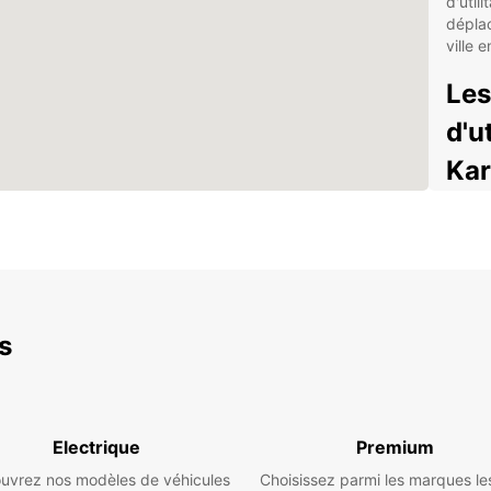
d'util
dépla
ville e
Les
d'u
Kar
Europc
utilit
camion
marcha
commer
partic
es
dédié 
(EBSS
secteu
Larg
Electrique
Premium
Off
uvrez nos modèles de véhicules
Choisissez parmi les marques le