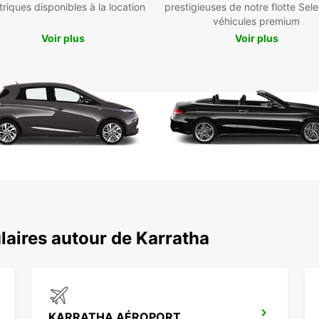
triques disponibles à la location
prestigieuses de notre flotte Sele
Poin
véhicules premium
gar
Voir plus
Voir plus
Rés
cli
Loc
pro
Poss
flex
Que c
opérat
garant
dispon
vous si
laires autour de Karratha
KARRATHA AÉROPORT