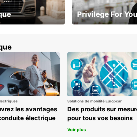
que
Privilege For Yo
à 15 %
Profitez d’avantages exclusifs
ique
lectriques
Solutions de mobilité Europcar
vrez les avantages
Des produits sur mesur
conduite électrique
pour tous vos besoins
Voir plus