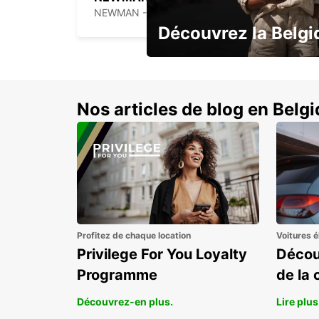
NEWMAN - AUSTRALIA
Découvrez la Belgi
Réservez tôt et économisez jusqu’
Nos articles de blog en Belg
Profitez de chaque location
Voitures é
Privilege For You Loyalty
Décou
Programme
de la 
Découvrez-en plus.
Lire plus