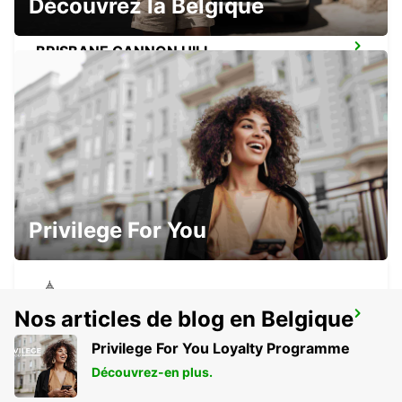
Découvrez la Belgique
BRISBANE CANNON HILL
TINGALPA - AUSTRALIA
BRISBANE MANSFIELD
MANSFIELD - AUSTRALIA
Privilege For You
Nos articles de blog en Belgique
BRISBANE ARCHERFIELD
ARCHERFIELD - AUSTRALIA
Privilege For You Loyalty Programme
Découvrez-en plus.