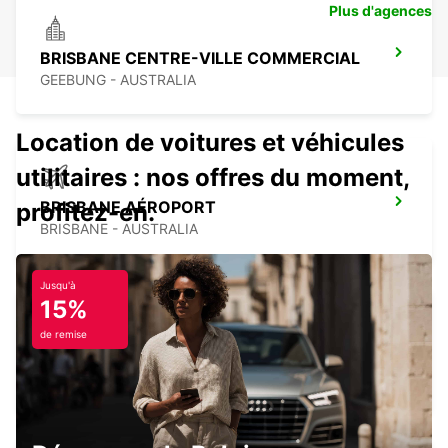
Plus d'agences
BRISBANE CENTRE-VILLE COMMERCIAL
GEEBUNG - AUSTRALIA
Location de voitures et véhicules
utilitaires : nos offres du moment,
BRISBANE AÉROPORT
profitez-en.
BRISBANE - AUSTRALIA
Jusqu'à
15%
de remise
BRISBANE FORTITUDE VALLEY
FORTITUDE VALLEY - AUSTRALIA