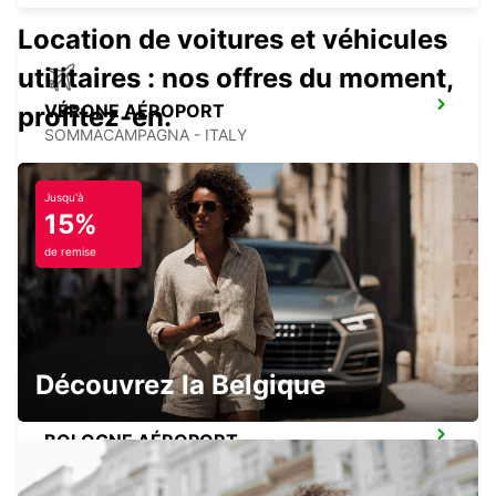
Location de voitures et véhicules
utilitaires : nos offres du moment,
VÉRONE AÉROPORT
profitez-en.
SOMMACAMPAGNA - ITALY
Jusqu'à
15%
de remise
BRESCIA
BRESCIA - ITALY
Découvrez la Belgique
BOLOGNE AÉROPORT
BOLOGNA - ITALY