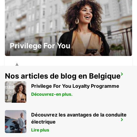
LA SPEZIA
LA SPEZIA - ITALY
Privilege For You
Nos articles de blog en Belgique
LODI
LODI - ITALY
Privilege For You Loyalty Programme
Découvrez-en plus.
Découvrez les avantages de la conduite
BOLOGNE
électrique
BOLOGNA - ITALY
Lire plus