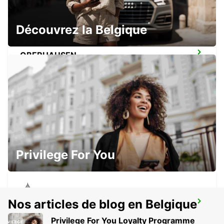
Découvrez la Belgique
OBERHAUSEN
OBERHAUSEN - GERMANY
KLEVE
KLEVE - GERMANY
Privilege For You
Nos articles de blog en Belgique
LÜNEN
LUENEN - GERMANY
Privilege For You Loyalty Programme