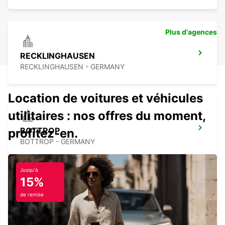
Plus d'agences
RECKLINGHAUSEN
RECKLINGHAUSEN - GERMANY
Location de voitures et véhicules
utilitaires : nos offres du moment,
BOTTROP
profitez-en.
BOTTROP - GERMANY
Jusqu'à
15%
de remise
HERNE
HERNE - GERMANY