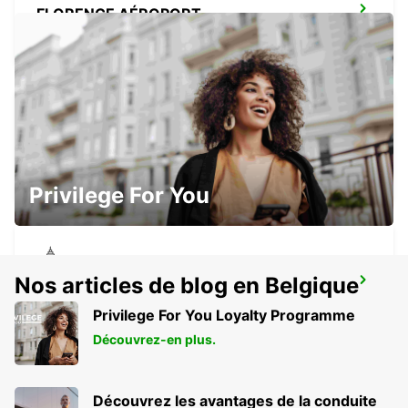
FLORENCE AÉROPORT
FIRENZE - ITALY
FLORENCE CENTRE-VILLE
FIRENZE - ITALY
Privilege For You
Nos articles de blog en Belgique
FLORENCE NOVOLI
FIRENZE - ITALY
Privilege For You Loyalty Programme
Découvrez-en plus.
Découvrez les avantages de la conduite