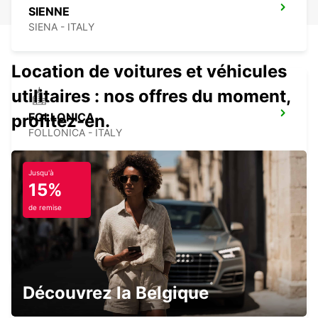
SIENNE
SIENA - ITALY
Location de voitures et véhicules
utilitaires : nos offres du moment,
FOLLONICA
profitez-en.
FOLLONICA - ITALY
Jusqu'à
15%
de remise
LUCQUES
LUCCA - ITALY
Découvrez la Belgique