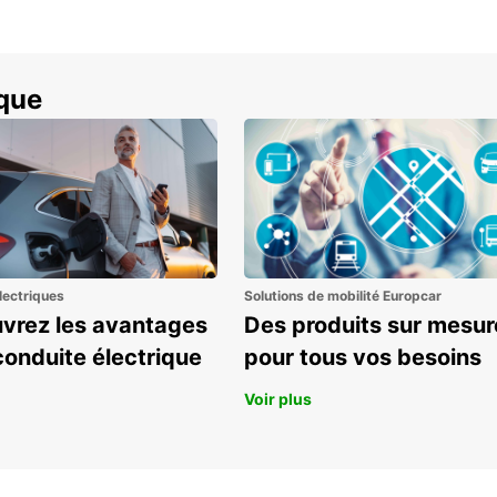
Rése
Que vo
et cul
ique
magnif
Mavrov
du la
vos d
Nos éq
meilleu
incont
plein
lectriques
Solutions de mobilité Europcar
Louez 
vrez les avantages
Des produits sur mesur
découv
conduite électrique
pour tous vos besoins
Voir plus