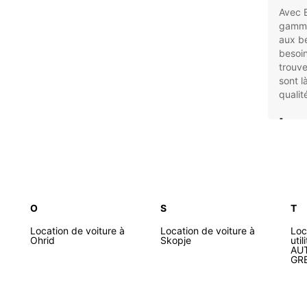
Avec E
gamme
aux be
besoin
trouv
sont l
qualit
Les
voi
Mac
Lar
O
S
T
bes
Location de voiture à
Location de voiture à
Loc
Ohrid
Skopje
Age
uti
AU
qual
GR
Opt
emp
Ass