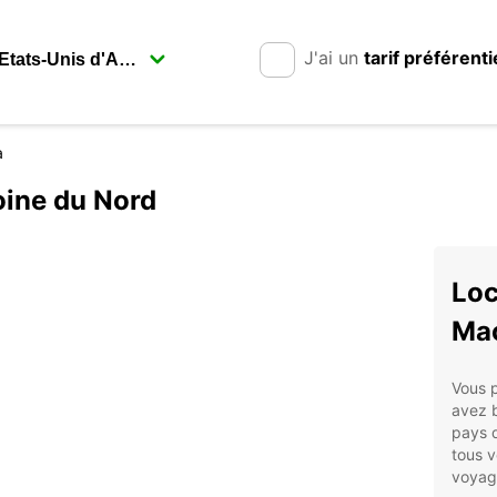
J'ai un
tarif préférenti
a
oine du Nord
Loc
Mac
Vous 
avez b
pays d
tous v
voyagi