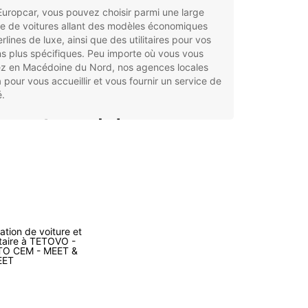
uropcar, vous pouvez choisir parmi une large
 de voitures allant des modèles économiques
rlines de luxe, ainsi que des utilitaires pour vos
s plus spécifiques. Peu importe où vous vous
ez en Macédoine du Nord, nos agences locales
à pour vous accueillir et vous fournir un service de
é.
 avantages de louer une
ture avec Europcar en
édoine du Nord
ge gamme de véhicules pour répondre à tous les
oins de mobilité
ation de voiture et
nces locales pour un service de proximité et de
litaire à TETOVO -
TO CEM - MEET &
ité
EET
ions de location flexibles pour s'adapter à votre
loi du temps
istance routière 24h/24 en cas de besoin