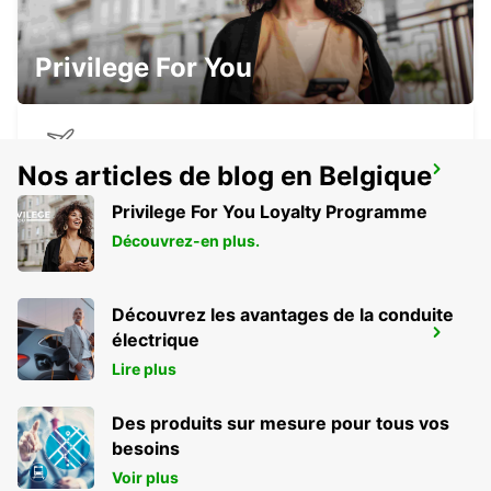
DAR ES SALAAM AIRPORT
DAR ES SALAAM - TANZANIA
Privilege For You
Nos articles de blog en Belgique
DAR ES SALAAM AIRPORT
DAR ES SALAAM - TANZANIA
Privilege For You Loyalty Programme
Découvrez-en plus.
Découvrez les avantages de la conduite
LILONGWE INTERNATIONAL AIRPORT
électrique
LILONGWE - MALAWI
Lire plus
Des produits sur mesure pour tous vos
besoins
Voir plus