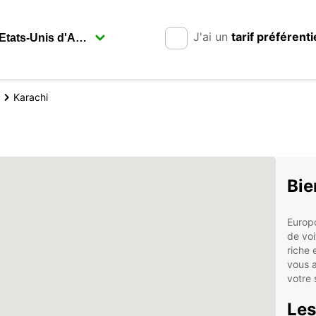
J'ai un
tarif préférenti
Karachi
Bie
Europc
de voi
riche 
vous 
votre 
Les