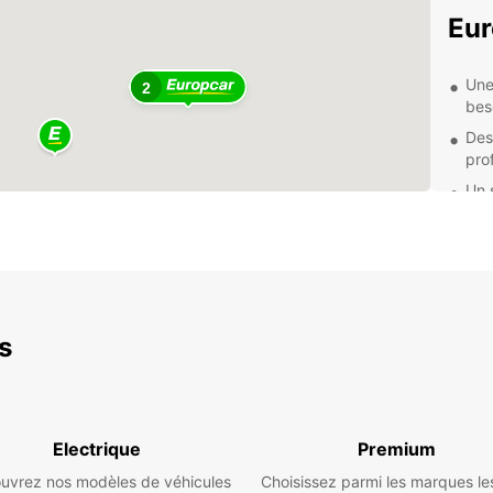
Eur
Une
2
bes
Des 
pro
Un 
vos
Des
vot
Que v
en fam
faut. 
es
nos éq
qualit
N'atte
de loc
Electrique
Premium
pleine
uvrez nos modèles de véhicules
Choisissez parmi les marques le