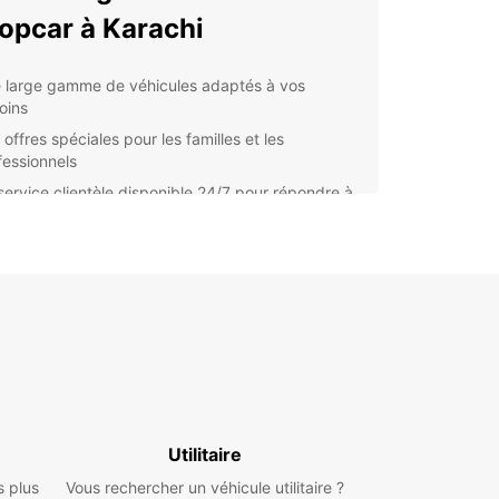
opcar à Karachi
 large gamme de véhicules adaptés à vos
oins
offres spéciales pour les familles et les
fessionnels
service clientèle disponible 24/7 pour répondre à
 questions
 options de location flexibles pour s'adapter à
re planning
ous soyez en voyage d'affaires ou en vacances
ille, Europcar a la solution de mobilité qu'il vous
Nos véhicules sont entretenus régulièrement et
uipes sont formées pour vous offrir un service de
é.
ndez plus, réservez dès maintenant votre voiture
ation à Karachi avec Europcar et profitez
Utilitaire
ment de votre séjour en toute liberté.
s plus
Vous rechercher un véhicule utilitaire ?