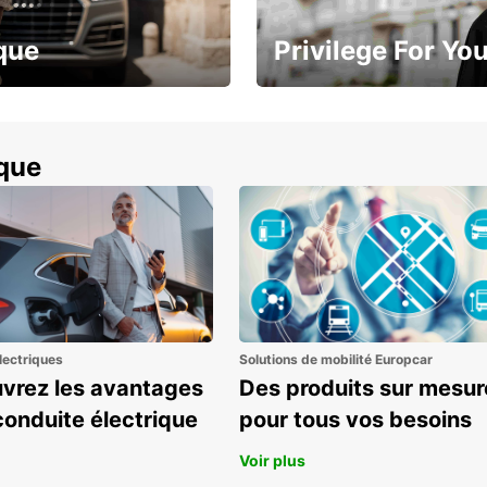
que
Privilege For Yo
à 15 %
Profitez d’avantages exclusifs
ique
lectriques
Solutions de mobilité Europcar
vrez les avantages
Des produits sur mesur
conduite électrique
pour tous vos besoins
Voir plus