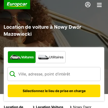
Location de voiture à Nowy Dwór
Mazowiecki
Quel type de véhicule ?
Voitures
Utilitaires
Sélectionnez le lieu de prise en charge
Location de
Location Voiture
Nowy Dwor