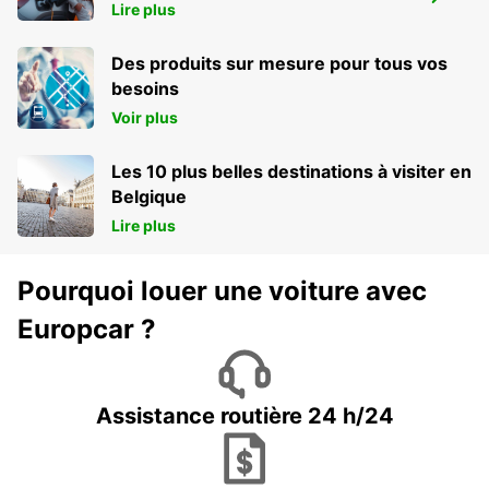
ZURICH ETH HOENGGERBERG - IKC *RY*
Lire plus
ZURICH - SWITZERLAND
Des produits sur mesure pour tous vos
besoins
Voir plus
Les 10 plus belles destinations à visiter en
Belgique
Lire plus
Pourquoi louer une voiture avec
Europcar ?
Assistance routière 24 h/24