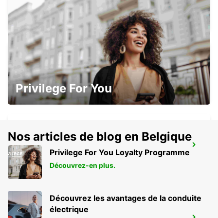
PUBLIC
ZURICH - SWITZERLAND
ZURICH JOSEFSTRASSE - IKC *RY*
Privilege For You
ZURICH - SWITZERLAND
Nos articles de blog en Belgique
SCHLIEREN - IKC *RY*
Privilege For You Loyalty Programme
SCHLIEREN - SWITZERLAND
Découvrez-en plus.
Découvrez les avantages de la conduite
électrique