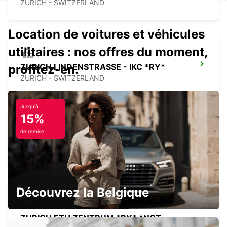
ZURICH - SWITZERLAND
Location de voitures et véhicules
utilitaires : nos offres du moment,
ZURICH LINDENSTRASSE - IKC *RY*
profitez-en.
ZURICH - SWITZERLAND
Jusqu'à
15%
de remise
ZURICH BADENERSTRASSE - IKC *RY*
ZURICH - SWITZERLAND
Découvrez la Belgique
ZURICH ETH ZENTRUM *RY* *NOT