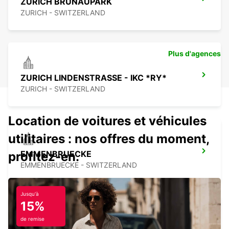
ZURICH BRUNAUPARK
ZURICH - SWITZERLAND
Plus d'agences
ZURICH LINDENSTRASSE - IKC *RY*
ZURICH - SWITZERLAND
Location de voitures et véhicules
utilitaires : nos offres du moment,
EMMENBRUECKE
profitez-en.
EMMENBRUECKE - SWITZERLAND
Jusqu'à
15%
de remise