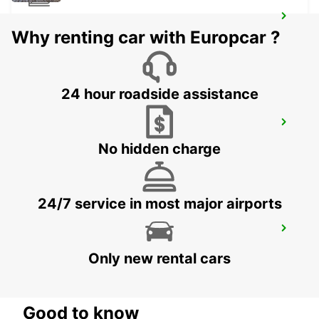
TREINSTATION LIBOURNE
Why renting car with Europcar ?
LIBOURNE - FRANCE
24 hour roadside assistance
MONT-DE-MARSAN
MONT DE MARSAN - FRANCE
No hidden charge
24/7 service in most major airports
TREINSTATION DAX
DAX - FRANCE
Only new rental cars
Good to know