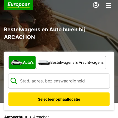
Bestelwagens en Auto huren bij
ARCACHON
Welk type voertuig?
Auto's
Bestelwagens & Vrachtwagens
Selecteer ophaallocatie
Autoverhuur
Arcachon