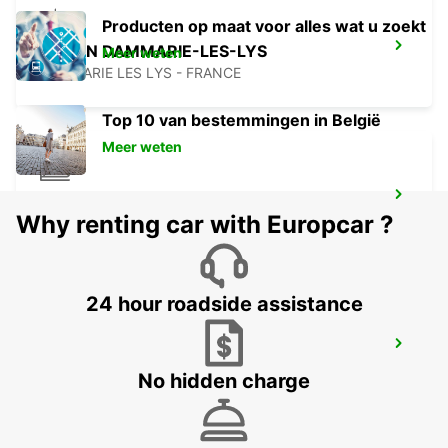
Producten op maat voor alles wat u zoekt
MELUN DAMMARIE-LES-LYS
Meer weten
DAMMARIE LES LYS - FRANCE
Top 10 van bestemmingen in België
Meer weten
TREINSTATION DIJON
Why renting car with Europcar ?
DIJON - FRANCE
24 hour roadside assistance
CHAUMONT
CHAUMONT - FRANCE
No hidden charge