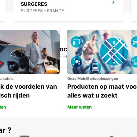
SURGERES
SURGERES - FRANCE
LESPARRE-MEDOC
LESPARRE-MEDOC - FRANCE
e auto's
Onze Mobiliteitsoplossingen
k de voordelen van
Producten op maat voo
isch rijden
alles wat u zoekt
ten
Meer weten
ar ?