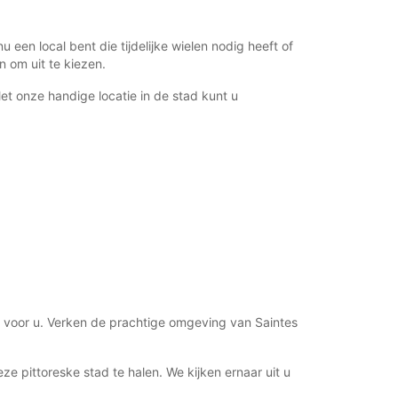
00:00 - 07:59*
12:01 - 13:59*
18:01 - 23:59*
een local bent die tijdelijke wielen nodig heeft of
 om uit te kiezen.
08:00 - 12:00
14:00 - 18:00
et onze handige locatie in de stad kunt u
00:00 - 07:59*
12:01 - 13:59*
18:01 - 23:59*
Gesloten
00:00 - 23:59*
xtra kosten
opening hours may vary due to public holidays.
+33 (0) 546925610
ig voor u. Verken de prachtige omgeving van Saintes
Routebeschrijving
e pittoreske stad te halen. We kijken ernaar uit u