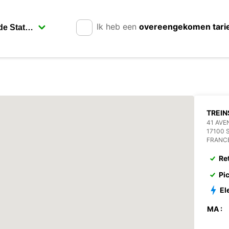
Ik heb een
overeengekomen tari
TREIN
41 AVE
17100 
FRANC
Re
Pi
El
MA :