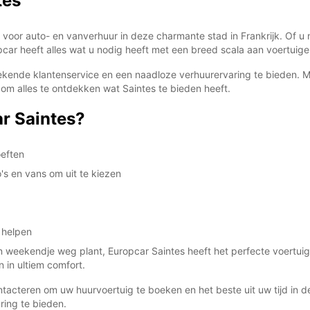
tes
or auto- en vanverhuur in deze charmante stad in Frankrijk. Of u nu 
ar heeft alles wat u nodig heeft met een breed scala aan voertuigen
ZAT:
stekende klantenservice en een naadloze verhuurervaring te bieden. M
m alles te ontdekken wat Saintes te bieden heeft.
r Saintes?
ZON:
oeften
*Met e
s en vans om uit te kiezen
These 
 helpen
een weekendje weg plant, Europcar Saintes heeft het perfecte voertu
 in ultiem comfort.
acteren om uw huurvoertuig te boeken en het beste uit uw tijd in dez
ing te bieden.