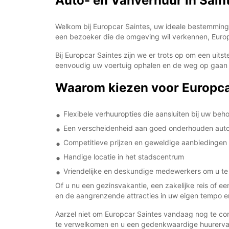
Auto- en Vanverhuur in Sain
Welkom bij Europcar Saintes, uw ideale bestemming vo
een bezoeker die de omgeving wil verkennen, Europc
Bij Europcar Saintes zijn we er trots op om een uit
eenvoudig uw voertuig ophalen en de weg op gaan o
Waarom kiezen voor Europca
Flexibele verhuuropties die aansluiten bij uw beh
Een verscheidenheid aan goed onderhouden auto'
Competitieve prijzen en geweldige aanbiedingen
Handige locatie in het stadscentrum
Vriendelijke en deskundige medewerkers om u te
Of u nu een gezinsvakantie, een zakelijke reis of 
en de aangrenzende attracties in uw eigen tempo en
Aarzel niet om Europcar Saintes vandaag nog te cont
te verwelkomen en u een gedenkwaardige huurervar