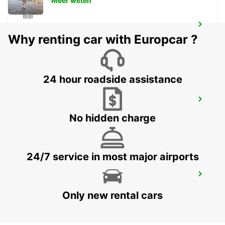
Meer weten
MELBOURNE FRANKSTON
Why renting car with Europcar ?
FRANKSTON - AUSTRALIA
24 hour roadside assistance
MELBOURNE DANDENONG
DANDENONG - AUSTRALIA
No hidden charge
24/7 service in most major airports
MELBOURNE MOORABBIN
MOORABBIN - AUSTRALIA
Only new rental cars