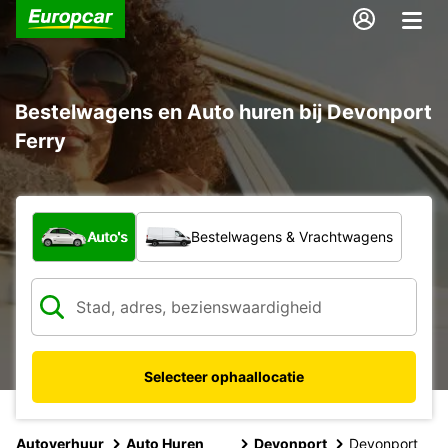
Bestelwagens en Auto huren bij Devonport
Ferry
Welk type voertuig?
Auto's
Bestelwagens & Vrachtwagens
Selecteer ophaallocatie
Autoverhuur
Auto Huren
Devonport
Devonport