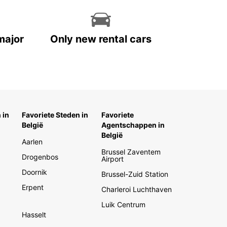
major
Only new rental cars
 in
Favoriete Steden in
Favoriete
België
Agentschappen in
België
Aarlen
Brussel Zaventem
Drogenbos
Airport
Doornik
Brussel-Zuid Station
Erpent
Charleroi Luchthaven
Luik Centrum
Hasselt