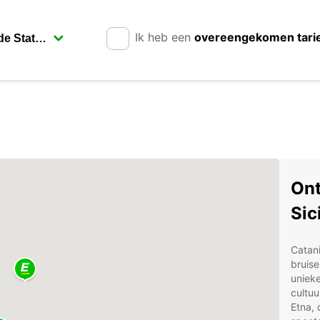
Ik heb een
overeengekomen tari
Ont
Sici
Catani
bruise
uniek
cultuu
Etna, 