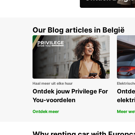
Boek vroeg en bespaar t
Our Blog articles in België
Haal meer uit elke huur
Elektrisch
Ontdek jouw Privilege For
Ontde
You-voordelen
elektr
Ontdek meer
Meer we
Why renting car with Europc