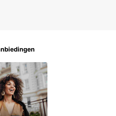
elijkheid tot one-way verhuur voor extra
ibiliteit
uropcar bent u verzekerd van een zorgeloze en
rige reiservaring in Catania en daarbuiten.
anbiedingen
u