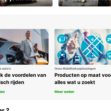
Geniet vanaf dag één van exc
ot 15%
voordelen
e auto's
Onze Mobiliteitsoplossingen
k de voordelen van
Producten op maat voo
isch rijden
alles wat u zoekt
ten
Meer weten
ar ?