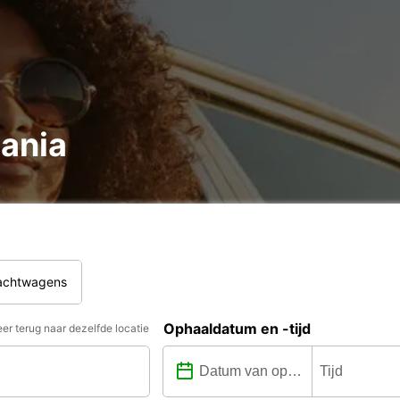
tania
rachtwagens
Ophaaldatum en -tijd
er terug naar dezelfde locatie