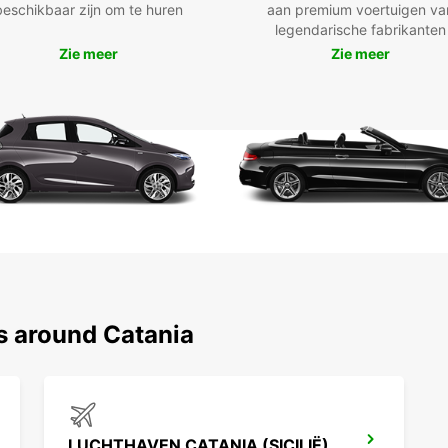
beschikbaar zijn om te huren
aan premium voertuigen va
een l
legendarische fabrikanten
miniva
Zie meer
Zie meer
voertu
hybrid
besch
Onze h
handig
luchth
snelle
huurau
langer
biedt 
Rui
beh
s around Catania
Vei
voe
Han
omg
Een
LUCHTHAVEN CATANIA (SICILIË)