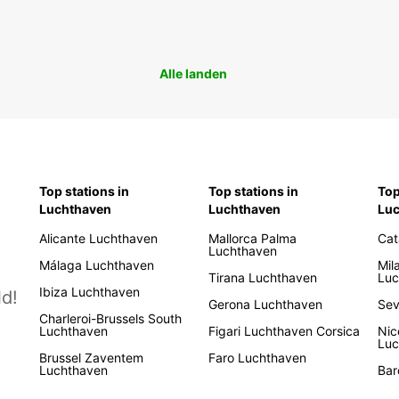
Alle landen
Top stations in
Top stations in
Top
Luchthaven
Luchthaven
Lu
Alicante Luchthaven
Mallorca Palma
Cat
Luchthaven
Málaga Luchthaven
Mil
Tirana Luchthaven
Luc
Ibiza Luchthaven
d!
Gerona Luchthaven
Sev
Charleroi-Brussels South
Luchthaven
Figari Luchthaven Corsica
Nic
Luc
Brussel Zaventem
Faro Luchthaven
Luchthaven
Bar