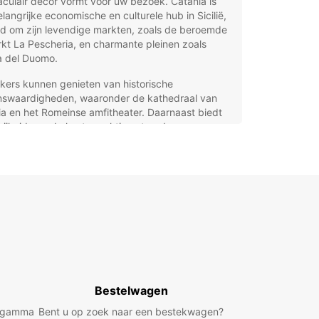
culair decor vormt voor uw bezoek. Catania is
langrijke economische en culturele hub in Sicilië,
d om zijn levendige markten, zoals de beroemde
kt La Pescheria, en charmante pleinen zoals
a del Duomo.
kers kunnen genieten van historische
nswaardigheden, waaronder de kathedraal van
a en het Romeinse amfitheater. Daarnaast biedt
ijheid van de kust prachtige stranden en een
nnen mediterrane sfeer. Catania is ook een
kend startpunt om de rest van Sicilië te
nen, van de wijnregio’s tot pittoreske dorpjes in
nnenland.
auto huren in Catania met
opcar
ar biedt een uitgebreid assortiment aan
Bestelwagen
to’s in Catania, zodat u flexibel en comfortabel
iland kunt ontdekken. Of u nu een compacte
d gamma
Bent u op zoek naar een bestekwagen?
auto, een ruime gezinswagen, een robuuste SUV,