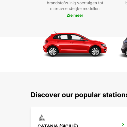
brandstofzuinig voertuigen tot
milieuvriendelijke modellen
Zie meer
Discover our popular station
CATANIA (SICILIË)