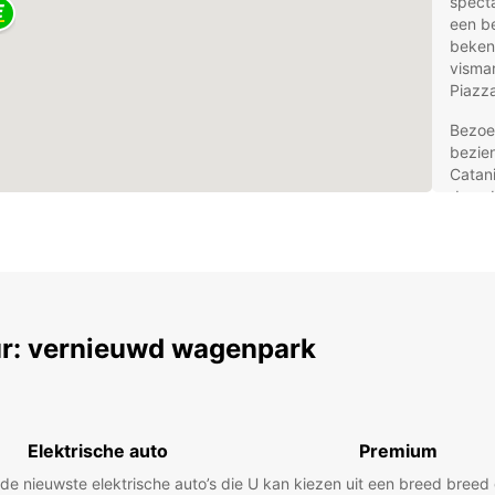
specta
een be
beken
vismar
Piazz
Bezoe
bezie
Catani
de nab
ontspa
uitste
verken
het bi
Uw 
r: vernieuwd wagenpark
Eur
Europc
Elektrische auto
Premium
huurau
het e
 de nieuwste elektrische auto’s die
U kan kiezen uit een breed bree
stads