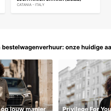
Mog
CATANIA - ITALY
flex
Met E
plezie
 bestelwagenverhuur: onze huidige a
 op jouw manier
Privilege For Yo