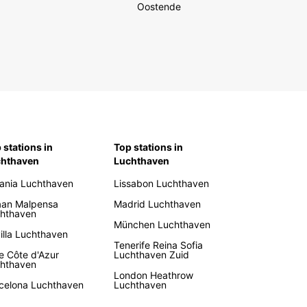
Oostende
 stations in
Top stations in
chthaven
Luchthaven
ania Luchthaven
Lissabon Luchthaven
aan Malpensa
Madrid Luchthaven
hthaven
München Luchthaven
illa Luchthaven
Tenerife Reina Sofia
e Côte d'Azur
Luchthaven Zuid
hthaven
London Heathrow
celona Luchthaven
Luchthaven