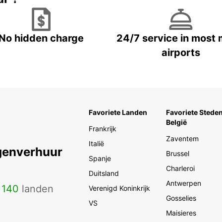
No hidden charge
24/7 service in most 
airports
Favoriete Landen
Favoriete Steden
België
Frankrijk
Zaventem
Italië
genverhuur
Brussel
Spanje
Charleroi
Duitsland
Antwerpen
n
140
landen
Verenigd Koninkrijk
Gosselies
VS
Maisieres