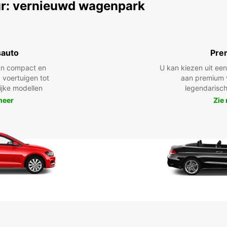
r: vernieuwd wagenpark
sauto
Pre
n compact en
U kan kiezen uit e
 voertuigen tot
aan premium 
lijke modellen
legendarisch
meer
Zie