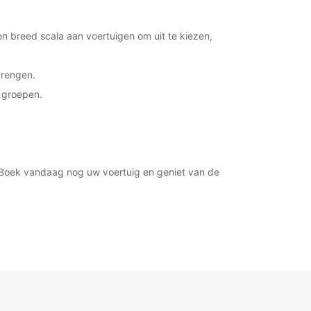
xtra kosten
opening hours may vary due to public holidays.
n breed scala aan voertuigen om uit te kiezen,
+39 (035) 318622
brengen.
 groepen.
Routebeschrijving
. Boek vandaag nog uw voertuig en geniet van de