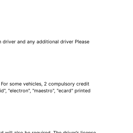
in driver and any additional driver Please
. For some vehicles, 2 compulsory credit
", "electron", "maestro", "ecard" printed
 will also be required. The driver’s license