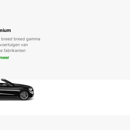
mium
en breed breed gamma
voertuigen van
e fabrikanten
 meer