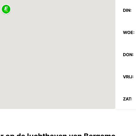
DIN:
WOE:
DON:
VRIJ:
ZAT:
ZON: