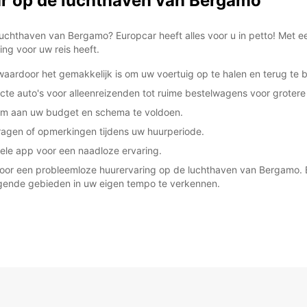
r op de luchthaven van Bergamo
*Met e
These 
chthaven van Bergamo? Europcar heeft alles voor u in petto! Met ee
ng voor uw reis heeft.
aardoor het gemakkelijk is om uw voertuig op te halen en terug te 
te auto's voor alleenreizenden tot ruime bestelwagens voor grotere
s om aan uw budget en schema te voldoen.
ragen of opmerkingen tijdens uw huurperiode.
ele app voor een naadloze ervaring.
gt voor een probleemloze huurervaring op de luchthaven van Bergamo
ggende gebieden in uw eigen tempo te verkennen.