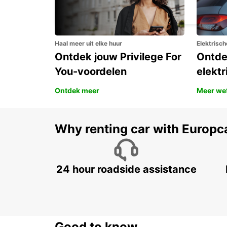
MILANO - ITALY
Haal meer uit elke huur
Elektrisch
Ontdek jouw Privilege For
Ontde
You-voordelen
elektr
Ontdek meer
Meer we
Why renting car with Europc
24 hour roadside assistance
Good to know