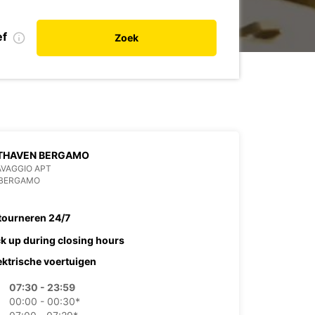
ef
Zoek
THAVEN BERGAMO
AVAGGIO APT
 BERGAMO
tourneren 24/7
ck up during closing hours
ektrische voertuigen
07:30 - 23:59
00:00 - 00:30*