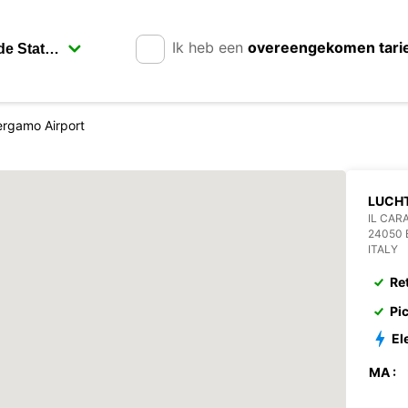
Ik heb een
overeengekomen tari
ergamo Airport
LUCH
IL CAR
24050
ITALY
Re
Pi
El
MA :