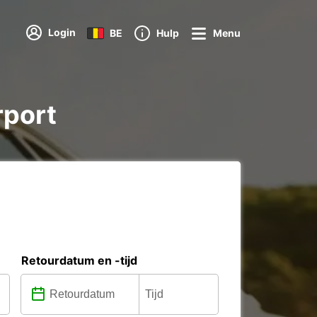
Login
BE
Hulp
Menu
rport
Retourdatum en -tijd