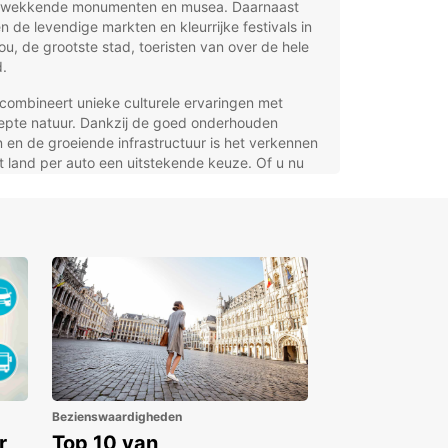
kwekkende monumenten en musea. Daarnaast
n de levendige markten en kleurrijke festivals in
u, de grootste stad, toeristen van over de hele
.
combineert unieke culturele ervaringen met
epte natuur. Dankzij de goed onderhouden
en de groeiende infrastructuur is het verkennen
t land per auto een uitstekende keuze. Of u nu
rte stedentrip maakt of een langere rondreis
 een huurauto geeft u de vrijheid om op eigen
 de verborgen parels van Benin te ontdekken.
auto huren in Benin met
opcar
ar biedt een uitgebreid aanbod aan huurauto’s in
, afgestemd op al uw wensen en behoeften. Kies
n breed scala aan merken en modellen, van
cte stadsauto’s tot ruime gezinswagens,
Bezienswaardigheden
ste SUV’s, luxe wagens, sportwagens en handige
r
Top 10 van