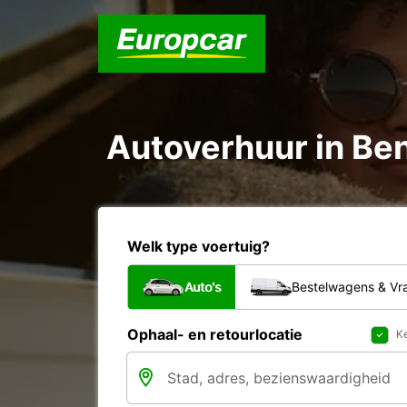
Autoverhuur in Be
Welk type voertuig?
Auto's
Bestelwagens & V
Ophaal- en retourlocatie
Ke