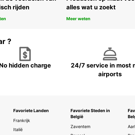
miniva
isch rijden
alles wat u zoekt
keuze:
handg
ten
Meer weten
Onze 
zoals 
aankom
ar ?
snel e
boekin
dag, e
huurpe
No hidden charge
24/7 service in most 
Bovend
huren,
airports
Rui
Ele
Han
Een
Favoriete Landen
Favoriete Steden in
Fav
België
Bel
Fle
Frankrijk
Opt
Zaventem
Aar
Italië
Kies v