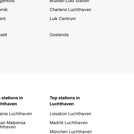
genbos
Brussel-Zuid Station
torijden in Benin.
rnik
Charleroi Luchthaven
ent
Luik Centrum
selt
Oostende
 stations in
Top stations in
chthaven
Luchthaven
ania Luchthaven
Lissabon Luchthaven
aan Malpensa
Madrid Luchthaven
hthaven
München Luchthaven