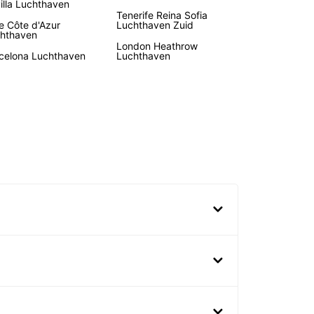
illa Luchthaven
Tenerife Reina Sofia
e Côte d'Azur
Luchthaven Zuid
hthaven
London Heathrow
celona Luchthaven
Luchthaven