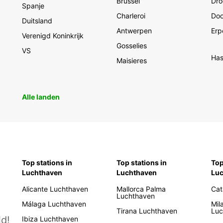
Brussel
Dro
Spanje
van au
Charleroi
Doo
Duitsland
Antwerpen
Erp
Verenigd Koninkrijk
Gosselies
VS
Has
Maisieres
Alle landen
Top stations in
Top stations in
Top
Luchthaven
Luchthaven
Lu
Alicante Luchthaven
Mallorca Palma
Cat
Luchthaven
Málaga Luchthaven
Mil
Tirana Luchthaven
Luc
d!
Ibiza Luchthaven