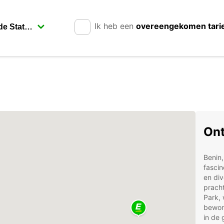
Ik heb een
overeengekomen tari
Ont
Benin,
fasci
en div
pracht
Park, 
bewond
in de 