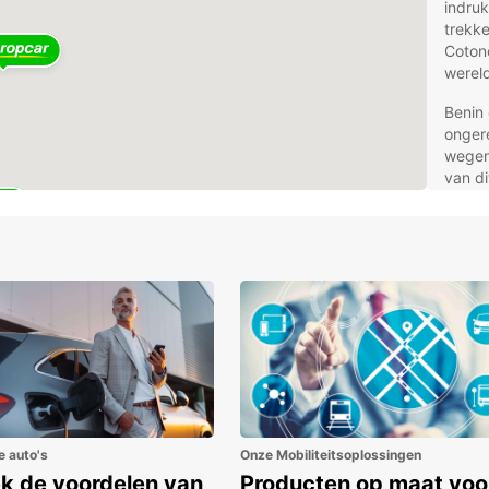
indru
trekke
Cotono
wereld
Benin 
onger
wegen 
van di
een ko
plant,
tempo
Uw 
Eur
Europc
Benin
uit ee
compa
e auto's
Onze Mobiliteitsoplossingen
robuu
k de voordelen van
Producten op maat voo